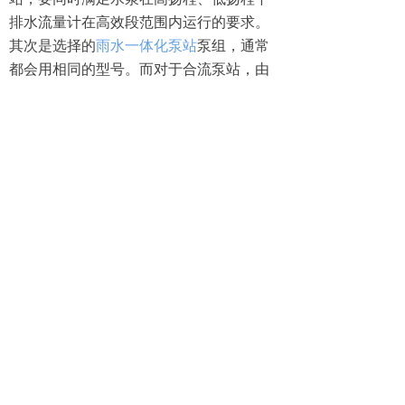
排水流量计在高效段范围内运行的要求。
其次是选择的
雨水一体化泵站
泵组，通常
都会用相同的型号。而对于合流泵站，由
于既要排放污水又要排放雨水，所需要的
流量较大。因此，合流泵站要选择大小搭
配的重型号，否则会造成泵站运行管理不
便和电力的浪费。