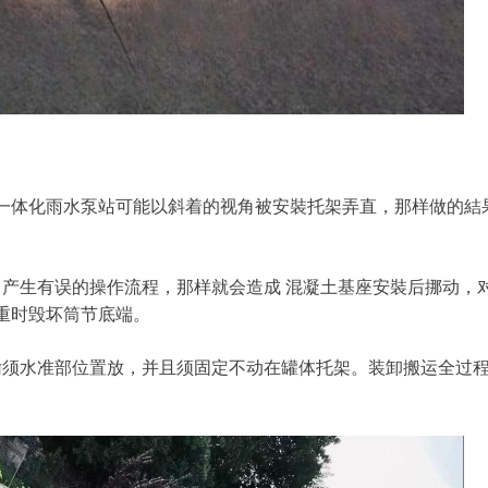
一体化雨水泵站可能以斜着的视角被安裝托架弄直，那样做的結
中产生有误的操作流程，那样就会造成 混凝土基座安裝后挪动，
重时毁坏筒节底端。
输须水准部位置放，并且须固定不动在罐体托架。装卸搬运全过