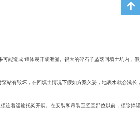
녕
果可能造成 罐体裂开或泄漏。很大的碎石子坠落回填土坑内，假
对泵站有毁坏，在回填土情况下假如方案欠妥，地表水就会滋长
程须连着运输托架开展。在安裝和吊装至竖直部位以前，须除掉